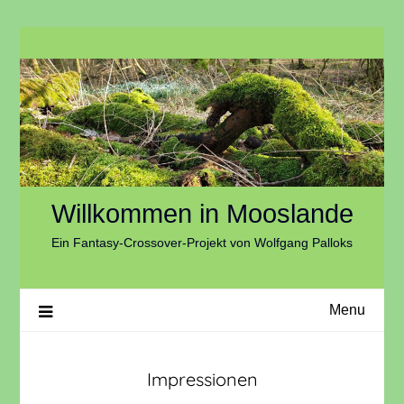
Skip
to
content
Willkommen in Mooslande
Ein Fantasy-Crossover-Projekt von Wolfgang Palloks
Menu
Impressionen