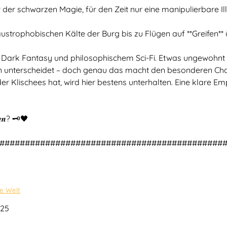
der schwarzen Magie, für den Zeit nur eine manipulierbare Illu
austrophobischen Kälte der Burg bis zu Flügen auf **Greifen*
s Dark Fantasy und philosophischem Sci-Fi. Etwas ungewohnt w
n unterscheidet – doch genau das macht den besonderen Cha
der Klischees hat, wird hier bestens unterhalten. Eine klare Em
𝒆𝒉𝒆𝒏? 🗝️🖤
############################################
e Welt
025