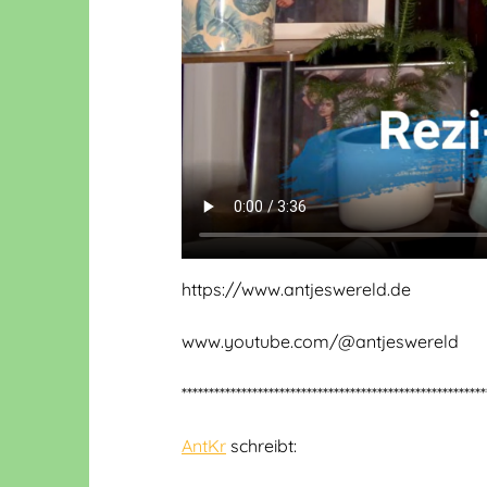
https://www.antjeswereld.de
www.youtube.com/@antjeswereld
********************************************************
AntKr
schreibt: