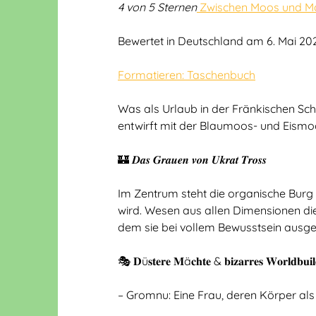
4 von 5 Sternen
Zwischen Moos und Ma
Bewertet in Deutschland am 6. Mai 20
Formatieren: Taschenbuch
Was als Urlaub in der Fränkischen Sch
entwirft mit der Blaumoos- und Eismoo
🏰 𝑫𝒂𝒔 𝑮𝒓𝒂𝒖𝒆𝒏 𝒗𝒐𝒏 𝑼𝒌𝒓𝒂𝒕 𝑻𝒓𝒐𝒔𝒔
Im Zentrum steht die organische Burg
wird. Wesen aus allen Dimensionen die
dem sie bei vollem Bewusstsein ausgeli
🎭 𝐃ü𝐬𝐭𝐞𝐫𝐞 𝐌ä𝐜𝐡𝐭𝐞 & 𝐛𝐢𝐳𝐚𝐫𝐫𝐞𝐬 𝐖𝐨𝐫𝐥𝐝𝐛𝐮𝐢𝐥
– Gromnu: Eine Frau, deren Körper als