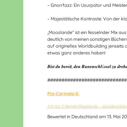
– Gnorrfazz: Ein Usurpator und Meister 
– Majestätische Kontraste: Von der kl
„Mooslande“ ist ein fesselnder Mix au
deutlich von meinen sonstigen Bücher
auf originelles Worldbuilding jenseits 
etwas ganz anderes haben!
𝑩𝒊𝒔𝒕 𝒅𝒖 𝒃𝒆𝒓𝒆𝒊𝒕, 𝒅𝒆𝒏 𝑹𝒖𝒏𝒆𝒏𝒔𝒄𝒉𝒍ü𝒔𝒔𝒆𝒍 𝒛𝒖 𝒅𝒓
############################
Pia-Carmela K.
5,0 von 5 Sternen
Mooslande – Wunderschön
Bewertet in Deutschland am 13. Mai 2