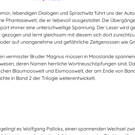
 Humor, lebendigen Dialogen und Sprachwitz führt uns der Aut
ne Phantasiewelt, die er liebevoll ausgestaltet. Die Übergänge
spürt immer eine unterschwellige Spannung. Der Leser wird 
 gezogen und lernt gleichsam mit diesem sich dort zurechtzufi
oder auf unangenehme und gefährliche Zeitgenossen wie Gno
eren vermisster Bruder Magnus müssen in Mooslande spannen
siewesen, deren Namen herrliche Wortneuschöpfungen sind. D
schen Blaumooswelt und Eismooswelt, der am Ende von Band 
ichte in Band 2 der Trilogie weiterentwickelt.
 gelingt es Wolfgang Palloks, einen spannenden Wechsel zwi