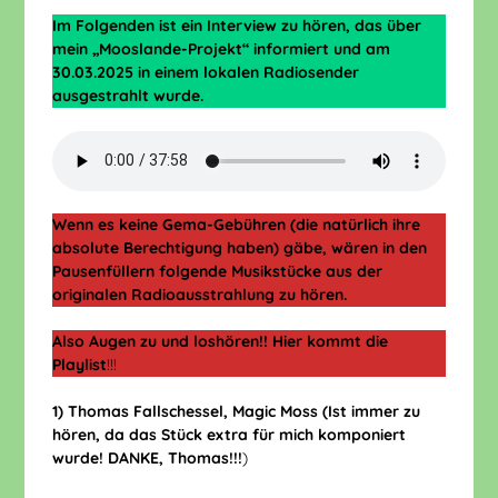
Im Folgenden ist ein Interview zu hören, das über
mein „Mooslande-Projekt“ informiert und am
30.03.2025 in einem lokalen Radiosender
ausgestrahlt wurde.
Wenn es keine Gema-Gebühren (die natürlich ihre
absolute Berechtigung haben) gäbe, wären in den
Pausenfüllern folgende Musikstücke aus der
originalen Radioausstrahlung zu hören.
Also Augen zu und loshören!!
Hier kommt die
Playlist
!!!
1) Thomas Fallschessel, Magic Moss (Ist immer zu
hören, da das Stück extra für mich komponiert
wurde! DANKE, Thomas!!!
)